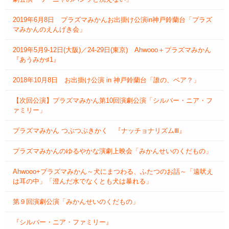
2019年6月8日 プラズマみかんお出掛け公演in神戸鈴蘭台「プラズ
マみかんのえんげき会」
2019年5月9‐12日(大阪)／24-29日(東京) Ahwooo＋プラズマみかん
『あうみか♯1』
2018年10月8日 お出掛け公演 in 神戸鈴蘭台「誰の、ベア？」
【次回公演】プラズマみかん第10回演劇公演「シルバー・ニア・フ
ァミリー」
プラズマみかん つぶつぶきかく 『ナッチョナリズムⅢ』
プラズマみかんのゆるやかな演劇上映会「みかんせいのくだもの」
Ahwooo+プラズマみかん～犬にまつわる、ふたつのお話～「遠吠え
は耳の中」「澄んだ水でなくとも犬は暴れる」
第９回演劇公演「みかんせいのくだもの」
『シルバー・ニア・ファミリー』