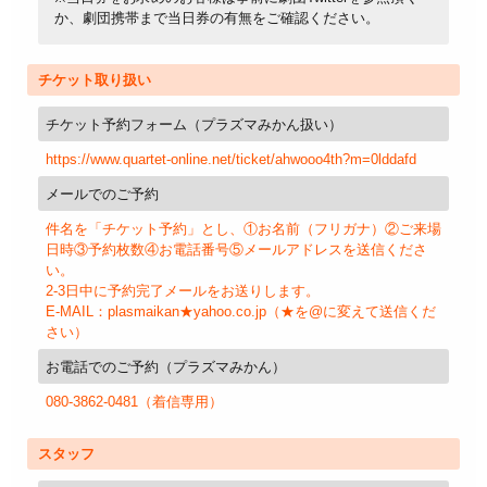
か、劇団携帯まで当日券の有無をご確認ください。
チケット取り扱い
チケット予約フォーム（プラズマみかん扱い）
https://www.quartet-online.net/ticket/ahwooo4th?m=0lddafd
メールでのご予約
件名を「チケット予約」とし、①お名前（フリガナ）②ご来場
日時③予約枚数④お電話番号⑤メールアドレスを送信くださ
い。
2-3日中に予約完了メールをお送りします。
E-MAIL：plasmaikan★yahoo.co.jp（★を@に変えて送信くだ
さい）
お電話でのご予約（プラズマみかん）
080-3862-0481（着信専用）
スタッフ