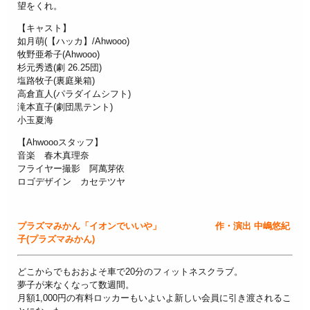
望をくれ。
【キャスト】
如月萌(【ハッカ】/Ahwooo)
牧野亜希子(Ahwooo)
杉元秀透(劇 26.25団)
塩路牧子(裏庭巣箱)
高倉直人(パラダイムシフト)
滝本直子(劇団黒テント)
小玉夏海
【Ahwoooスタッフ】
音楽 春木真理奈
フライヤー撮影 阿萬芽依
ロゴデザイン カセテツヤ
プラズマみかん「イオンでいいや」 作・演出 中嶋悠紀
子(プラズマみかん)
どこからでもおおよそ車で20分のフィットネスクラブ。
夢子が来なくなって数週間。
月額1,000円の有料ロッカーもいよいよ新しい会員に引き渡されるこ