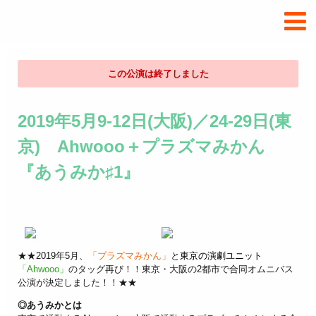
プ
ラ
ズ
マ
み
この公演は終了しました
か
ん.com
2019年5月9‐12日(大阪)／24-29日(東
京) Ahwooo＋プラズマみかん
『あうみか♯1』
★★2019年5月、
「プラズマみかん」
と
東京の演劇ユニット
「Ahwooo」
のタッグ再び！！東京・大阪の2都市で合同オムニバス
公演が決定しました！！★★
◎あうみかとは