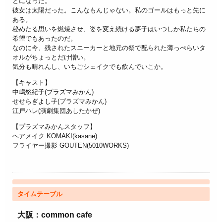
とになった。
彼女は太陽だった。こんなもんじゃない。私のゴールはもっと先に
ある。
秘めたる思いを燃焼させ、姿を変え続ける夢子はいつしか私たちの
希望でもあったのだ。
なのに今、残されたスニーカーと地元の祭で配られた薄っぺらいタ
オルがちょっとだけ憎い。
気分も晴れんし、いちごシェイクでも飲んでいこか。
【キャスト】
中嶋悠紀子(プラズマみかん)
せせらぎよし子(プラズマみかん)
江戸ハレ(演劇集団あしたかぜ)
【プラズマみかんスタッフ】
ヘアメイク KOMAKI(kasane)
フライヤー撮影 GOUTEN(5010WORKS)
タイムテーブル
大阪：common cafe