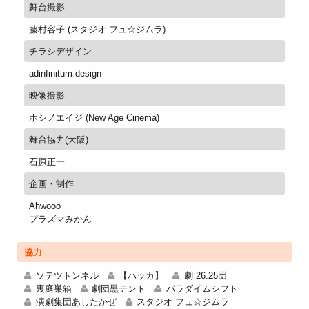
舞台撮影
藤村容子 (スタジオ フュ☆ジムラ)
チラシデザイン
adinfinitum-design
映像撮影
ホシノエイジ (New Age Cinema)
舞台協力(大阪)
石原正一
企画・制作
Ahwooo
プラズマみかん
協力
ソテツトンネル
【ハッカ】
劇 26.25団
裏庭巣箱
劇団黒テント
パラダイムシフト
演劇集団あしたかぜ
スタジオ フュ☆ジムラ