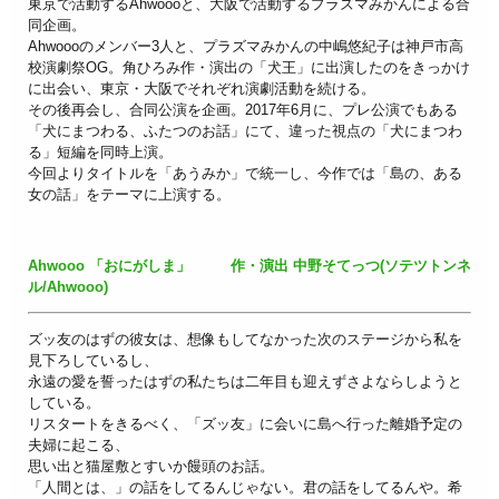
東京で活動するAhwoooと、大阪で活動するプラズマみかんによる合
同企画。
Ahwoooのメンバー3人と、プラズマみかんの中嶋悠紀子は神戸市高
校演劇祭OG。角ひろみ作・演出の「犬王」に出演したのをきっかけ
に出会い、東京・大阪でそれぞれ演劇活動を続ける。
その後再会し、合同公演を企画。2017年6月に、プレ公演でもある
「犬にまつわる、ふたつのお話」にて、違った視点の「犬にまつわ
る」短編を同時上演。
今回よりタイトルを「あうみか」で統一し、今作では「島の、ある
女の話」をテーマに上演する。
Ahwooo 「おにがしま」 作・演出 中野そてっつ(ソテツトンネ
ル/Ahwooo)
ズッ友のはずの彼女は、想像もしてなかった次のステージから私を
見下ろしているし、
永遠の愛を誓ったはずの私たちは二年目も迎えずさよならしようと
している。
リスタートをきるべく、「ズッ友」に会いに島へ行った離婚予定の
夫婦に起こる、
思い出と猫屋敷とすいか饅頭のお話。
「人間とは、」の話をしてるんじゃない。君の話をしてるんや。希