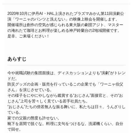
2020年10月に伊丹AI・HAL上演されたプラズマみかん第11回演劇公
演「ワーニャのパンツと洗えない」の映像上映会を開催します。
開催場所は創作の空気が感じられる東大阪の劇団アジト、マスター
の淹れたて珈琲とお料理が楽しめる神戸鈴蘭台の2地域開催です。
是非、ご来場ください！
あらすじ
今や就職試験の集団面接は、ディスカッションよりも
“演劇”
がトレン
ドだ。
防災グッズの企画・販売を行っているこの企業でも
「ワーニャ伯父
さん」
を演じさせている。
その様子をにやにやしながら鑑賞する
“おじさん”
面接官と、その
“お
じさん”
上司を苦々しく見ている若手社員たち。
“おじさん”
たちの傍若無人な振る舞いに、私たちは日々、うんざりし
ている。
家での父親の態度も許せない。
靴下を居間で脱ぐな。料理に文句をつけるな。洗濯機くらい、自分
で回せ。