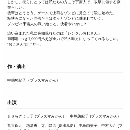
しかし、彼らにとっては私たちの方こそ宇宙人で、攻撃に値する存
在らしい。
後輩はとうとう、ゲームで上司をゾンビに見立てて殺し始めた。
板挟みになった同僚たちは次々とゾンビに噛まれていく。
ゾンビvs宇宙人の戦い始まる。決着やいかに？
追い込まれた私に突如現れたのは
「レンタルおじさん」
1時間につき1,000円払えば全力で私の味方になってくれるらしい。
“おじさん”
だけどー。
作・演出
中嶋悠紀子（プラズマみかん）
出演
せせらぎよし子 (プラズマみかん）
中嶋悠紀子 (プラズマみかん)
九谷保元
趙清香
寺川昌宏 (劇団風斜)
中島由美子
中村大介 (フ