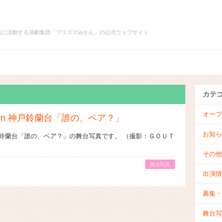
点に活動する演劇集団「プラズマみかん」の公式ウェブサイト
オ
プ
ー
ロ
プ
フ
・
ン
ィ
カテ
稽
ー
古
ル
オープ
in 神戸鈴蘭台「誰の、ベア？」
お知ら
鈴蘭台「誰の、ベア？」の舞台写真です。 （撮影：ＧＯＵＴ
その他
舞台写真
出演情
募集・
舞台写