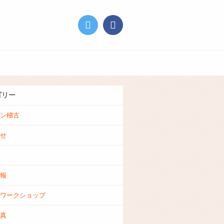
Twitter
facebook
劇
お
団
問
ブ
い
ロ
合
ゴリー
グ
わ
せ
ン稽古
せ
報
ワークショップ
真