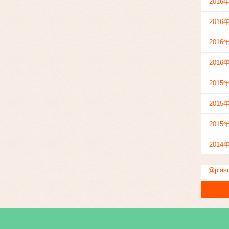
2016
2016
2016
2016
2015
2015
2015
2014
@pla