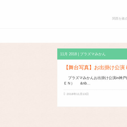
プ
ラ
関西を拠
ズ
マ
み
か
お
公
ん.com
知
演
ら
情
せ
報
11月 2018 | プラズマみかん
履
歴
【舞台写真】お出掛け公演 
プラズマみかんお出掛け公演in神戸
ＥＮ） &nb…
2018年11月13日