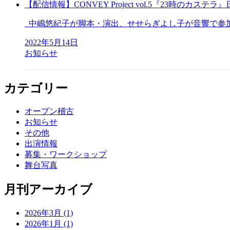
【配信情報】CONVEY Project vol.5『23時のカ
中嶋悠紀子が脚本・演出、せせらぎよし子が音響で参加し、 2022
2022年5月14日
お知らせ
カテゴリー
オープン稽古
お知らせ
その他
出演情報
募集・ワークショップ
舞台写真
月刊アーカイブ
2026年3月
(1)
2026年1月
(1)