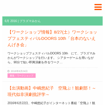
プ
ラ
ズ
マ
6月 2016 | プラズマみかん
み
か
ん.com
【ワークショップ情報】8/27(土）ワークショッ
プフェスティバルDOORS 10th「台本のないえ
んげき会」
ワークショップフェスティバルDOORS 10th にて、プラズマみ
かんがワークショップを行います。 シアターゲームを用いなが
ら、90分で短い即興演劇を作るワーク…
2016年6月24日
募集・ワークショップ
【出演動画】中嶋悠紀子 空飛ぶ！観劇部！～
現代似非演劇批評学～
2016年6月22日、中嶋悠紀子がインターネット番組「空飛ぶ！観