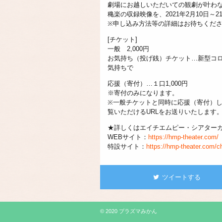
劇場にお越しいただいての観劇が叶わ
穐楽の収録映像を、2021年2月10日
※申し込み方法等の詳細はお待ちくだ
[チケット]
一般 2,000円
お気持ち（投げ銭）チケット…新型コ
気持ちで
応援（寄付）…１口1,000円
※寄付のみになります。
※一般チケットと同時に応援（寄付）
覧いただけるURLをお送りいたします
★詳しくはエイチエムピー・シアター
WEBサイト：
https://hmp-theater.com/
特設サイト：
https://hmp-theater.com/ch
ツイートする
© 2020 プラズマみかん