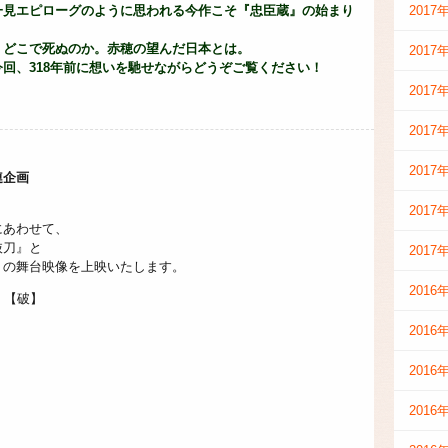
一見エピローグのように思われる今作こそ『忠臣蔵』の始まり
2017
、どこで死ぬのか。赤穂の望んだ日本とは。
2017
回、318年前に想いを馳せながらどうぞご覧ください！
2017
2017
2017
連企画
2017
にあわせて、
抜刀』と
2017
』の舞台映像を上映いたします。
2016
0 【破】
2016
2016
2016