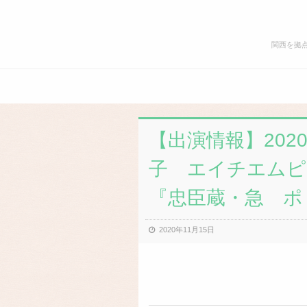
プ
ラ
関西を拠
ズ
マ
み
か
お
公
ん.com
知
演
ら
情
せ
報
【出演情報】2020/
履
歴
子 エイチエムピ
『忠臣蔵・急 ポ
2020年11月15日