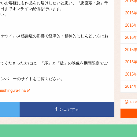
2016
ないお客様にも作品をお届けしたいと思い、『忠臣蔵・急』千
～21日までオンライン配信を行います。
2016
さい。
2016
ロナウイルス感染症の影響で経済的・精神的にしんどい方はお
2016
2015
2015
してくださった方には、「序」と「破」の映像を期間限定でご
。
2015
カンパニーのサイトをご覧ください。
2014
ushingura-finale/
@pla
シェアする