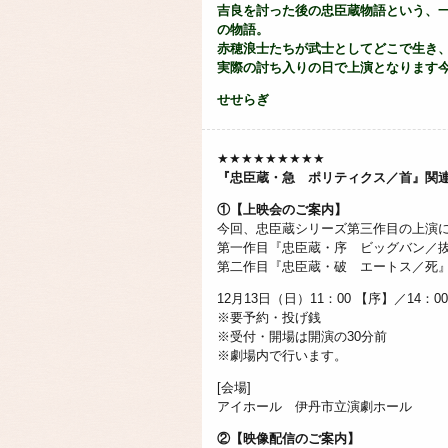
吉良を討った後の忠臣蔵物語という、
の物語。
赤穂浪士たちが武士としてどこで生き
実際の討ち入りの日で上演となります今
せせらぎ
★★★★★★★★★
『忠臣蔵・急 ポリティクス／首』関
①【上映会のご案内】
今回、忠臣蔵シリーズ第三作目の上演
第一作目『忠臣蔵・序 ビッグバン／
第二作目『忠臣蔵・破 エートス／死
12月13日（日）11：00 【序】／14：0
※要予約・投げ銭
※受付・開場は開演の30分前
※劇場内で行います。
[会場]
アイホール 伊丹市立演劇ホール
②【映像配信のご案内】