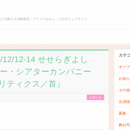
点に活動する演劇集団「プラズマみかん」の公式ウェブサイト
オ
プ
ー
ロ
プ
フ
・
ン
ィ
カテ
12/12-14 せせらぎよし
稽
ー
古
ル
オープ
ー・シアターカンパニー
お知ら
リティクス／首』
その他
お知らせ
出演情
募集・
舞台写