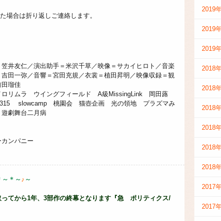
2019
なかった場合は折り返しご連絡します。
2019
2019
＝笠井友仁／演出助手＝米沢千草／映像＝サカイヒロト／音楽
2018
＝吉田一弥／音響＝宮田充規／衣裳＝植田昇明／映像収録＝観
前田瑠佳
2018
ムラ ウイングフィールド A級MissingLink 岡田蕗
オ315 slowcamp 桃園会 猫壺企画 光の領地 プラズマみ
2018
 遊劇舞台二月病
2018
ーカンパニー
2018
2018
＊～＊～
♪
～
2017
ってから1年、3部作の終幕となります『急 ポリティクス/
2017