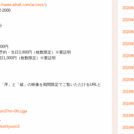
p://www.aihall.com/access/
）
2020
2000
2020
分
2020
2020
00円
 予約・当日3,000円（枚数限定）※要証明
2020
日1,000円（枚数限定）※要証明
2020
2020
「序」と「破」の映像を期間限定でご覧いただけるURLと
2019
2019
yusin3?m=0fccjga
2019
ー
cket/tyusin3
2019