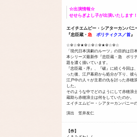
☆出演情報☆
せせらぎよし子が出演いたします
エイチエムピー・シアターカンパニ
『忠臣蔵・
急
ポリティクス／首
』
☆※☆※★※☆※☆※★※☆※☆
「現代日本演劇のルーツ」の目的は日
本シリーズ最新作『忠臣蔵・急 ポリ
題を濃く描いています。
『忠臣蔵・序』、『破』に続く今回は
った後、江戸幕府から処分が下り、彼
江戸中の人々が主君の仇を討った赤穂
した。
そのような中でどのようにして赤穂浪
蔵助ら赤穂浪士は何をしていたのか。
エイチエムピー・シアターカンパニーの
演出 笠井友仁
【作】
くるみざわしん