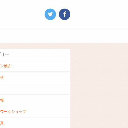
Twitter
facebook
劇
お
団
問
ブ
い
ロ
合
ゴリー
グ
わ
せ
ン稽古
せ
報
ワークショップ
真