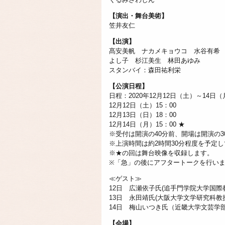
【演出・舞台美術】
笠井友仁
【出演】
髙安美帆 ナカメキョウコ 水谷有希
よし子 杉江美生 林田あゆみ
スタンバイ：森田祐利栄
【公演日程】
日程：2020年12月12日（土）～14日（
12月12日（土）15：00
12月13日（日）18：00
12月14日（月）15：00 ★
※受付は開演の40分前、開場は開演の3
※上演時間は約2時間30分程度を予定
※★の回は舞台映像を収録します。
※「急」の後にアフタートークを行い
≪ゲスト≫
12日 広瀬依子氏(追手門学院大学国際
13日 永田靖氏(大阪大学文学研究科教
14日 梅山いつき氏（近畿大学文芸学
【会場】