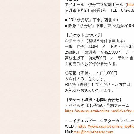
アイホール 伊丹市立演劇ホール（
htt
伊丹市伊丹2丁目4番1号 TEL＝072-782-
■ JR「伊丹駅」下車、西側すぐ
■ 阪急「伊丹駅」下車、東へ徒歩約10 
【チケットについて】
◎チケット（整理番号付き自由席）
一般 前売3,300円 ／ 予約・当日3,8
25歳以下・障碍者 前売2,500円 ／
高校生以下 前売500円 ／ 予約・当
※前売券のお客様が優先入場。
◎応援（寄付）…１口1,000円
※寄付のみになります。
※応援（寄付）してくださった方には、
お礼状をお送りいたします。
【チケット取扱・お問い合わせ】
・せせらぎ よし子扱い 予約フォーム
https://www.quartet-online.net/ticket/t
・エイチエムピー・シアターカンパニ
WEB：
https://www.quartet-online.net/ti
Mail:
mail@hmp-theater.com