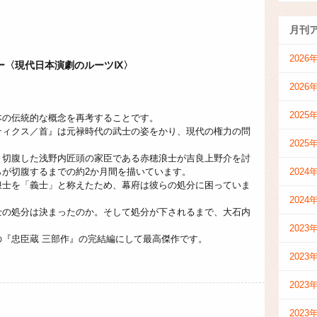
月刊
！
2026
ー〈現代日本演劇のルーツⅨ〉
2026
2025
本の伝統的な概念を再考することです。
ティクス／首』は元禄時代の武士の姿をかり、現代の権力の問
2025
、切腹した浅野内匠頭の家臣である赤穂浪士が吉良上野介を討
らが切腹するまでの約2か月間を描いています。
2024
浪士を「義士」と称えたため、幕府は彼らの処分に困っていま
2024
士の処分は決まったのか。そして処分が下されるまで、大石内
2023
『忠臣蔵 三部作』の完結編にして最高傑作です。
2023
2023
2023