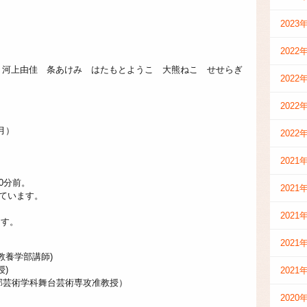
2023
2022
 河上由佳 条あけみ はたもとようこ 大熊ねこ せせらぎ
2022
2022
月）
2022
2021
0分前。
2021
しています。
2021
ます。
2021
教養学部講師)
授)
2021
部芸術学科舞台芸術専攻准教授）
2020