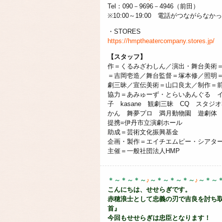
Tel：090－9696－4946（前田）
※10:00～19:00 電話がつながら
・STORES
https://hmptheatercompany.stores.jp/
【スタッフ】
作＝くるみざわしん／演出・舞台美術
＝吉岡壱造／舞台監督＝塚本修／照明
劇三昧／宣伝美術＝山口良太／制作＝
協力＝あみゅーず・とらいあんぐる イロリ
子 kasane 観劇三昧 CQ スタジ
かん 舞夢プロ 満月動物園 遊劇体
提携=伊丹市立演劇ホール
助成＝芸術文化振興基金
企画・製作＝エイチエムピー・シアタ
主催＝一般社団法人HMP
＊～＊～＊～
♪
～＊～＊～＊～
♪
～＊～
こんにちは、せせらぎです。
赤穂浪士として忠義の刃で吉良を討ち取
首』
今回もせせらぎは忠臣となります！